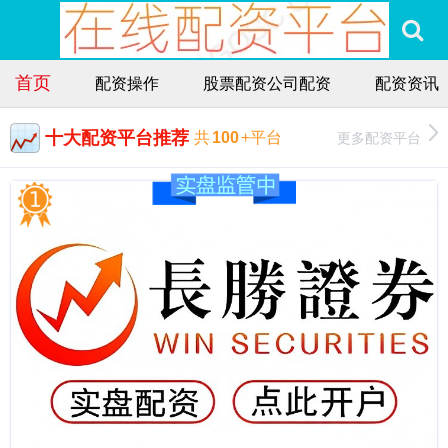
首页
配资操作
股票配资公司配资
配资资讯
十大配资平台推荐
更多配资平台
共
100
+平台