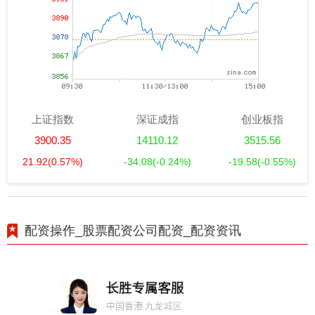
上证指数
深证成指
创业板指
3900.35
14110.12
3515.56
21.92
(0.57%)
-34.08
(-0.24%)
-19.58
(-0.55%)
配资操作_股票配资公司配资_配资资讯