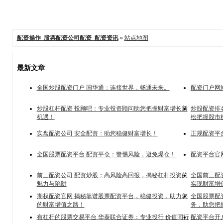
配资操作_股票配资公司配资_配资资讯
»
站点地图
最新文章
全国炒股配资门户 国华通：连接世界，畅通未来。
配资门户网
炒股杠杆配资 投顾吧：专业投资顾问助您把握财富增长新
炒股配资排
机遇！
松把握股市
实盘配资公司 安全配资：助您稳健财富增长！
正规配资平
全国股票配资平台 配资平仓：警惕风险，避免爆仓！
配资平台官
前三配资公司 配资炒股：高风险高回报，揭秘杠杆投资的
全国前三配
魅力与陷阱
实现财富增
期权配资官网 揭秘靠谱股票配资平台，稳健投资，助力您
全国股票配
的财富增值之路！
务，助您把
有杠杆的股票交易平台 华泰联合证券：专业投行 价值同行
配资平台开