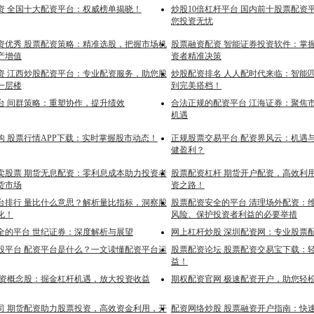
资 全国十大配资平台：权威榜单揭晓！
炒股10倍杠杆平台 国内前十股票配资
您投资无忧
资优秀 股票配资策略：精准选股，把握市场机
股票融资配资 智能证券投资软件：掌
产增值
资者精准决策
资 江西炒股配资平台：专业配资服务，助您股
炒股配资排名 人人配时代来临：智能
一层楼
到完美搭档！
台 间群策略：重塑协作，提升绩效
合法正规的配资平台 江海证券：聚焦
机遇
构 股票行情APP下载：实时掌握股市动态！
正规股票交易平台 配资界风云：机遇
健盈利？
卖股票 期货无息配资：零利息成本助力投资者
股票配资杠杆 期货开户配资，高效利
货市场
资之路！
台排行 量比什么意思？解析量比指标，洞察股
股票配资安全的平台 清理场外配资：
化！
风险、保护投资者利益的必要举措
全的平台 世纪证券：深度解析与展望
网上杠杆炒股 深圳配资网：专业股票
股平台 配资平台是什么？一文读懂配资平台运
股票配资论坛 股票配资交易宝下载：
益！
配资概念股：掘金杠杆机遇，放大投资收益
期权配资官网 极速配资开户，助您轻
司 期货配资助力股票投资，高效资金利用，开
配资网络炒股 股票融资开户指南：快