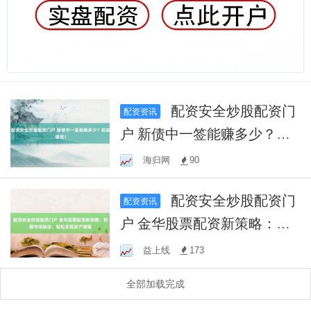
配资安全炒股配资门
配资资讯
户 新债中一签能赚多少？收
益速览！
海归网
90
配资安全炒股配资门
配资资讯
户 金华股票配资新策略：把
握市场脉动，轻松实现资产
益上线
173
增值
全部加载完成