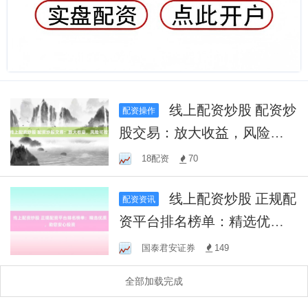
线上配资炒股 配资炒
配资操作
股交易：放大收益，风险可
控？
18配资
70
线上配资炒股 正规配
配资资讯
资平台排名榜单：精选优
质，助您安心投资
国泰君安证券
149
全部加载完成