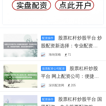
股票杠杆炒股平台 炒
配资操作
股配资新选择：专业配资服
务，助您股市驰骋，轻松实
海纳策略
71
现财富增长！
股票杠杆炒股
股票配资公司配资
平台 网上配资公司：便捷融
资新选择，助力投资者轻松
深圳配资网
205
实现资金增值
股票杠杆炒股平台 国
配资操作