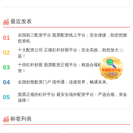
最近发表
全国前三配资平台 股票配资线上平台：安全便捷，助您把握
01
投资机
十大配资公司 正规杠杆炒股平台：安全高效，助您放大收
02
益！
十倍杠杆炒股 股票配资正规平台：精选合规机构，安心投
03
资！
04
全国炒股配资门户 国华通：连接世界，畅通未来。
股票正规的杠杆平台 最安全场外配资平台：严选合规，资金
05
保障！
标签列表