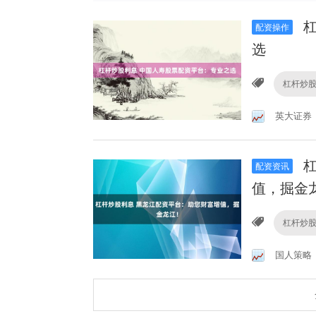
杠
配资操作
选
杠杆炒
英大证券
杠
配资资讯
值，掘金
杠杆炒
国人策略