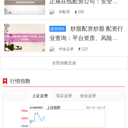
正规在线配资公司：安全、
高效、合规的股市投资新选
和配资
100
择
炒股配资炒股 配资行
配资操作
业查询：平台资质、风险评
估全攻略
华金证券
122
全部加载完成
行情指数
上证走势
深证走势
创业走势