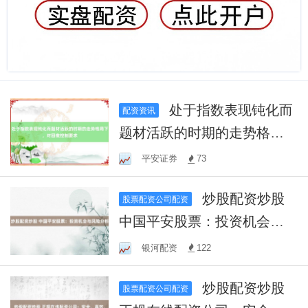
处于指数表现钝化而
配资资讯
题材活跃的时期的走势格局
下，对回撤控制要求
平安证券
73
炒股配资炒股
股票配资公司配资
中国平安股票：投资机会与
风险分析
银河配资
122
炒股配资炒股
股票配资公司配资