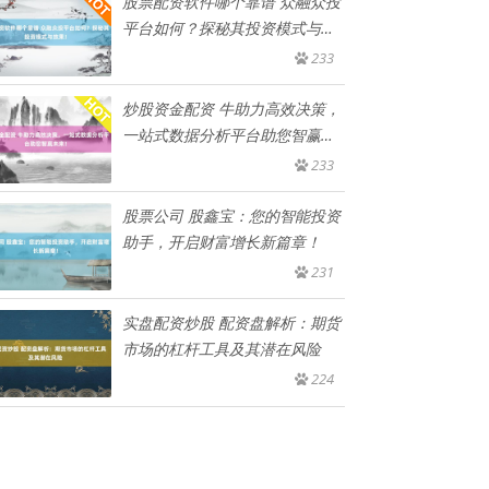
股票配资软件哪个靠谱 众融众投
平台如何？探秘其投资模式与效
果
233
炒股资金配资 牛助力高效决策，
一站式数据分析平台助您智赢未
来
233
股票公司 股鑫宝：您的智能投资
助手，开启财富增长新篇章！
231
实盘配资炒股 配资盘解析：期货
市场的杠杆工具及其潜在风险
224