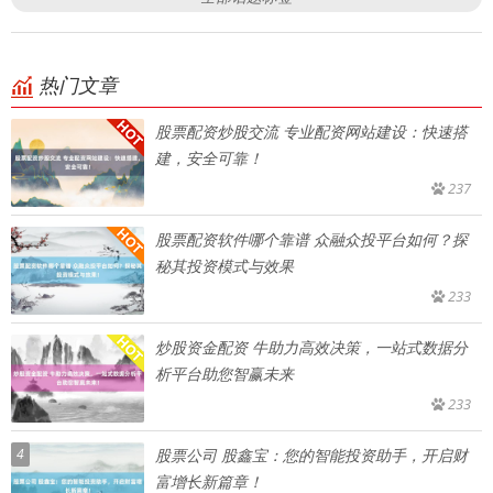
热门文章
股票配资炒股交流 专业配资网站建设：快速搭
建，安全可靠！
237
股票配资软件哪个靠谱 众融众投平台如何？探
秘其投资模式与效果
233
炒股资金配资 牛助力高效决策，一站式数据分
析平台助您智赢未来
233
4
股票公司 股鑫宝：您的智能投资助手，开启财
富增长新篇章！