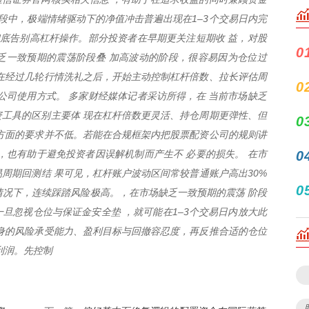
阶段中，极端情绪驱动下的净值冲击普遍出现在1–3个交易日内完
底告别高杠杆操作。部分投资者在早期更关注短期收 益，对股
0
乏一致预期的震荡阶段叠 加高波动的阶段，很容易因为仓位过
在经过几轮行情洗礼之后，开始主动控制杠杆倍数、拉长评估周
0
公司使用方式。 多家财经媒体记者采访所得，在 当前市场缺乏
工具的区别主要体 现在杠杆倍数更灵活、持仓周期更弹性、但
0
方面的要求并不低。若能在合规框架内把股票配资公司的规则讲
，也有助于避免投资者因误解机制而产生不 必要的损失。 在市
0
周期回测结 果可见，杠杆账户波动区间常较普通账户高出30%
0
的情况下，连续踩踏风险极高。，在市场缺乏一致预期的震荡 阶段
旦忽视仓位与保证金安全垫 ，就可能在1–3个交易日内放大此
身的风险承受能力、盈利目标与回撤容忍度，再反推合适的仓位
利润。先控制