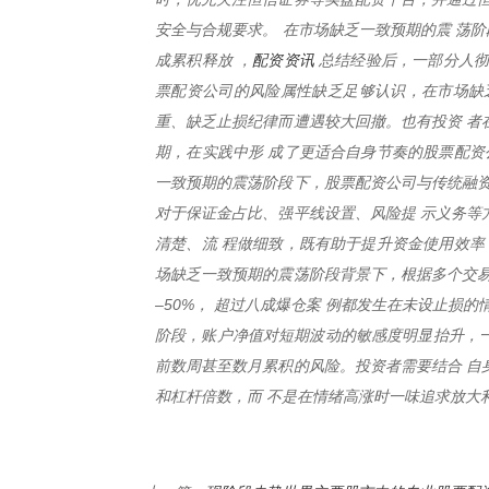
安全与合规要求。 在市场缺乏一致预期的震 荡
配资资讯
成累积释放 ，
总结经验后，一部分人彻
票配资公司的风险属性缺乏足够认识，在市场缺
重、缺乏止损纪律而遭遇较大回撤。也有投资 者
期，在实践中形 成了更适合自身节奏的股票配资
一致预期的震荡阶段下，股票配资公司与传统融资
对于保证金占比、强平线设置、风险提 示义务等
清楚、流 程做细致，既有助于提升资金使用效率
场缺乏一致预期的震荡阶段背景下，根据多个交易
–50%， 超过八成爆仓案 例都发生在未设止损
阶段，账户净值对短期波动的敏感度明显抬升，一
前数周甚至数月累积的风险。投资者需要结合 自
和杠杆倍数，而 不是在情绪高涨时一味追求放大