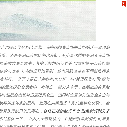
产风险传导分析以 近期，在中国投资市场的市场缺乏一致预期
度升温。公开交易日志的结构化分析，不少量化模型交易者在市场
司来放大资金效率，其中选择恒信证券等 实盘配资平台进行操
结构与资金 分布情况可以看到，场内活跃资金在不同板块间来
奏特征。 公开交易日志的结构化分析，与“股票配资公司”相关
的量化模型交易者中，有相当一 部分人表示，在明确自身风险
构 性机会出现时适度提高仓位，但同时也更加关注资金安全与
易与风控体系的机构，逐渐在同类服务中形成差异化优势 。 面
合法正规的配资平台 股票配资利息多
预算执行缺口依旧存在，
不足整体一半， 业内人士普遍认为，在选择股票配资公 司服务
信证券官网核实相关信息 ，有助于在追求收益的同时兼顾资金