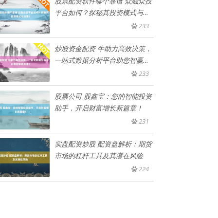
股票配资软件哪个靠谱 众融众投
平台如何？探秘其投资模式与效
果
233
炒股资金配资 牛助力高效决策，
一站式数据分析平台助您智赢未
来
233
股票公司 股鑫宝：您的智能投资
助手，开启财富增长新篇章！
231
实盘配资炒股 配资盘解析：期货
市场的杠杆工具及其潜在风险
224