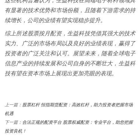
这些机构普遍认为，生益科技在高端电子材料领域具
有显著的技术优势和市场份额，且随着下游需求的持
续增长，公司的业绩有望实现稳步提升。
综上所述股票按月配资，生益科技凭借其强大的技术
实力、广泛的市场布局以及良好的业绩表现，赢得了
投资者的广泛关注和认可。展望未来，随着全球电子
信息产业的持续发展和公司自身的不断壮大，生益科
技有望在资本市场上展现出更加亮眼的表现。
股票杠杆 恒指期货配资：高效杠杆，助力投资者把握市场
上一篇：
机遇
合法正规的配资平台 股票权威配资：专业平台，助您把握
下一篇：
投资良机！