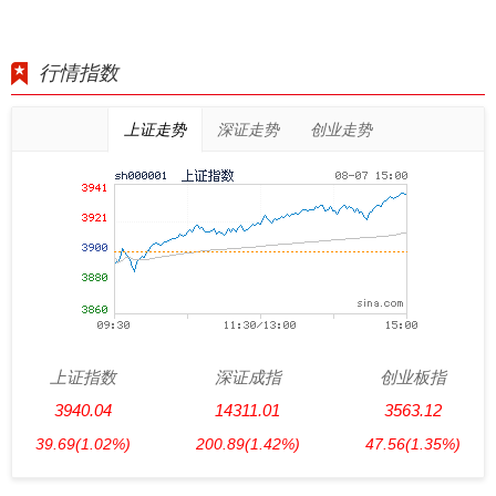
行情指数
上证走势
深证走势
创业走势
上证指数
深证成指
创业板指
3940.04
14311.01
3563.12
39.69
(1.02%)
200.89
(1.42%)
47.56
(1.35%)