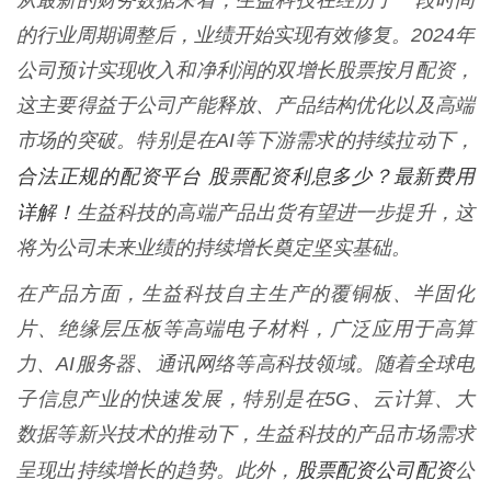
从最新的财务数据来看，生益科技在经历了一段时间
的行业周期调整后，业绩开始实现有效修复。2024年
公司预计实现收入和净利润的双增长股票按月配资，
这主要得益于公司产能释放、产品结构优化以及高端
市场的突破。特别是在AI等下游需求的持续拉动下，
合法正规的配资平台 股票配资利息多少？最新费用
详解！
生益科技的高端产品出货有望进一步提升，这
将为公司未来业绩的持续增长奠定坚实基础。
在产品方面，生益科技自主生产的覆铜板、半固化
片、绝缘层压板等高端电子材料，广泛应用于高算
力、AI服务器、通讯网络等高科技领域。随着全球电
子信息产业的快速发展，特别是在5G、云计算、大
数据等新兴技术的推动下，生益科技的产品市场需求
股票配资公司配资
呈现出持续增长的趋势。此外，
公