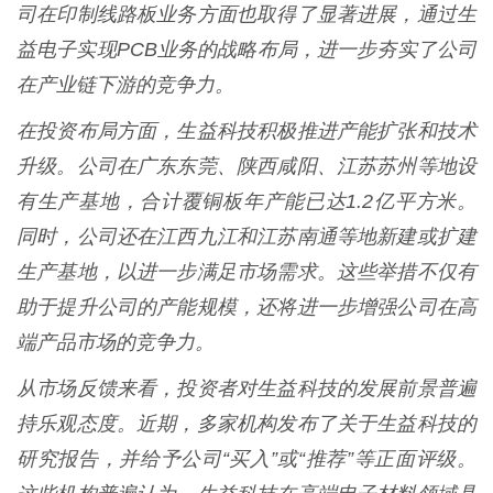
司在印制线路板业务方面也取得了显著进展，通过生
益电子实现PCB业务的战略布局，进一步夯实了公司
在产业链下游的竞争力。
在投资布局方面，生益科技积极推进产能扩张和技术
升级。公司在广东东莞、陕西咸阳、江苏苏州等地设
有生产基地，合计覆铜板年产能已达1.2亿平方米。
同时，公司还在江西九江和江苏南通等地新建或扩建
生产基地，以进一步满足市场需求。这些举措不仅有
助于提升公司的产能规模，还将进一步增强公司在高
端产品市场的竞争力。
从市场反馈来看，投资者对生益科技的发展前景普遍
持乐观态度。近期，多家机构发布了关于生益科技的
研究报告，并给予公司“买入”或“推荐”等正面评级。