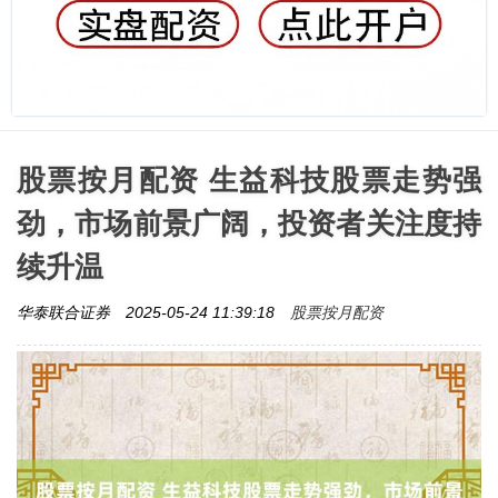
股票按月配资 生益科技股票走势强
劲，市场前景广阔，投资者关注度持
续升温
股票按月配资
华泰联合证券
2025-05-24 11:39:18